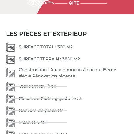
LES PIÈCES ET EXTÉRIEUR
SURFACE TOTAL : 300 M2
SURFACE TERRAIN : 3850 M2
Construction : Ancien moulin à eau du 15ème
siècle Rénovation récente
VUE SUR RIVIÈRE
Places de Parking gratuite : 5
Nombre de pièce : 9
Salon : 54 M2