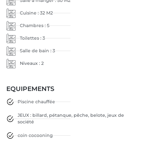
Salle à manger : 50 M2
Cuisine : 32 M2
Chambres : 5
Toilettes : 3
Salle de bain : 3
Niveaux : 2
EQUIPEMENTS
Piscine chauffée
JEUX : billard, pétanque, pêche, belote, jeux de
société
coin cocooning