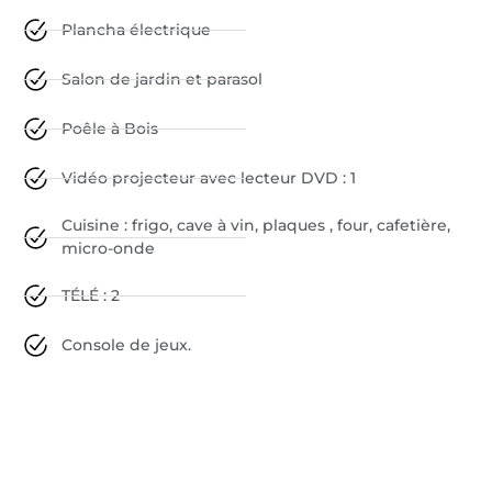
Plancha électrique
Salon de jardin et parasol
Poêle à Bois
Vidéo projecteur avec lecteur DVD : 1
Cuisine : frigo, cave à vin, plaques , four, cafetière,
micro-onde
TÉLÉ : 2
Console de jeux.