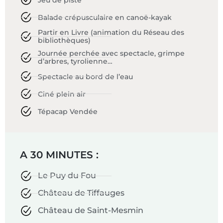
Balade crépusculaire en canoë-kayak
Partir en Livre (animation du Réseau des
bibliothèques)
Journée perchée avec spectacle, grimpe
d’arbres, tyrolienne…
Spectacle au bord de l’eau
Ciné plein air
Tépacap Vendée
A 30 MINUTES :
Le Puy du Fou
Château de Tiffauges
Château de Saint-Mesmin