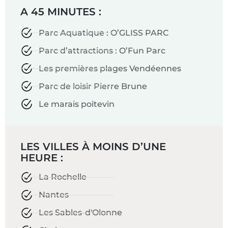
A 45 MINUTES :
Parc Aquatique : O’GLISS PARC
Parc d’attractions : O’Fun Parc
Les premières plages Vendéennes
Parc de loisir Pierre Brune
Le marais poitevin
LES VILLES À MOINS D’UNE
HEURE :
La Rochelle
Nantes
Les Sables-d'Olonne