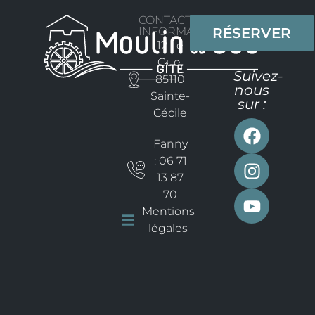
CONTACT
INFORMATION
RÉSERVER
12 Le
Gue,
Suivez-
85110
nous
Sainte-
sur :
Cécile
Fanny
: 06 71
13 87
70
Mentions
légales