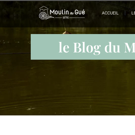
ACCUEIL
L
le Blog du 